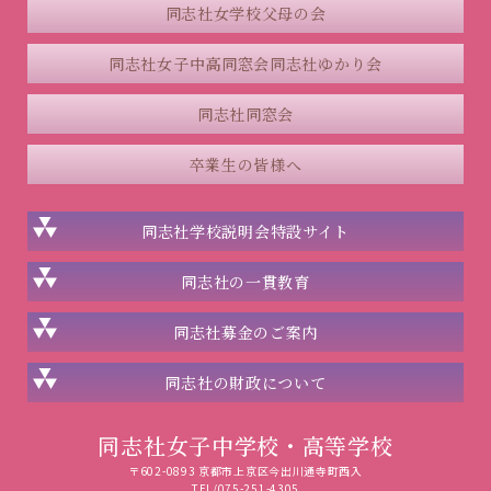
同志社女学校父母の会
同志社女子中高同窓会
同志社ゆかり会
同志社同窓会
卒業生の皆様へ
同志社学校説明会
特設サイト
同志社の一貫教育
同志社
募金のご案内
同志社の
財政について
同志社女子中学校・高等学校
〒602-0893 京都市上京区今出川通寺町西入
TEL/075-251-4305