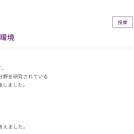
授業
と環境
て、
分野を研究されている
施しました。
、
考えました。