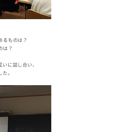
あるものは？
のは？
互いに話し合い、
した。