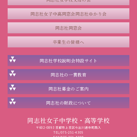
同志社女子中高同窓会
同志社ゆかり会
同志社同窓会
卒業生の皆様へ
同志社学校説明会
特設サイト
同志社の一貫教育
同志社
募金のご案内
同志社の
財政について
同志社女子中学校・高等学校
〒602-0893 京都市上京区今出川通寺町西入
TEL/075-251-4305