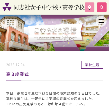
学校案内
コース紹介
学校生活
入試情報
資料請求
お問い合わせ
2023.12.04
学校生活
高３終業式
本日、高校２年生以下は５日間の期末試験の３日目でした。
高校３年生は、一足先に２学期の終業式を迎えました。
13:3oの出欠点検のあと、静和館４階のホールへ。