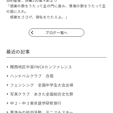
旧約聖書、詩編100篇４節より
「感謝の歌をうたって主の門に進み、賛美の歌をうたって主
の庭に入れ。
感謝をささげ、御名をたたえよ。」
ブログ一覧へ
最近の記事
関西地区中高YWCAカンファレンス
ハンドベルクラブ 合宿
フェンシング 全国中学生大会出場
写真クラブ あきた全国総合文化祭
中２・中３東京語学研修旅行
夏休みの校内活動 テニス＆スキー