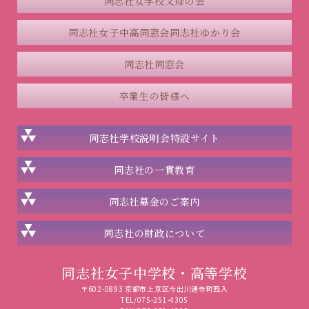
同志社女学校父母の会
同志社女子中高同窓会
同志社ゆかり会
同志社同窓会
卒業生の皆様へ
同志社学校説明会
特設サイト
同志社の一貫教育
同志社
募金のご案内
同志社の
財政について
同志社女子中学校・高等学校
〒602-0893 京都市上京区今出川通寺町西入
TEL/075-251-4305