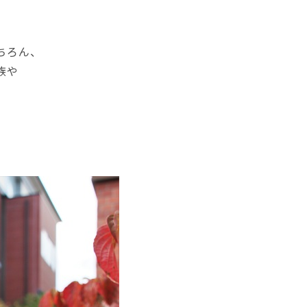
ちろん、
族や
。