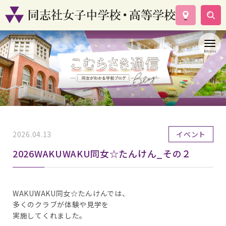
学校案内
コース紹介
学校生活
入試情報
資料請求
お問い合わせ
2026.04.13
イベント
2026WAKUWAKU同女☆たんけん_その２
WAKUWAKU同女☆たんけんでは、
多くのクラブが体験や見学を
実施してくれました。