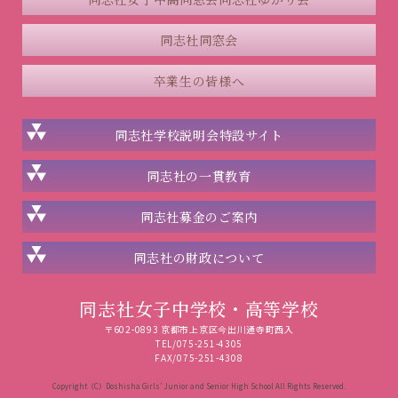
同志社同窓会
卒業生の皆様へ
同志社学校説明会
特設サイト
同志社の一貫教育
同志社
募金のご案内
同志社の
財政について
同志社女子中学校・高等学校
〒602-0893 京都市上京区今出川通寺町西入
TEL/075-251-4305
FAX/075-251-4308
Copyright（C）Doshisha Girls’ Junior and Senior High School All Rights Reserved.