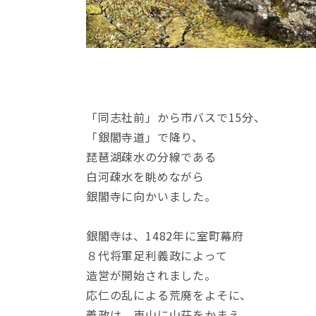
「同志社前」から市バスで15分、
「銀閣寺道」で降り、
琵琶湖疎水の分線である
白河疎水を眺めながら
銀閣寺に向かいました。
銀閣寺は、1482年に室町幕府
８代将軍足利義政によって
造営が開始されました。
応仁の乱による荒廃をよそに、
義政は、東山に山荘をかまえ、