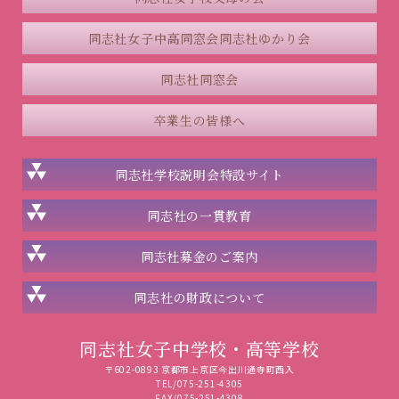
同志社女子中高同窓会
同志社ゆかり会
同志社同窓会
卒業生の皆様へ
同志社学校説明会
特設サイト
同志社の一貫教育
同志社
募金のご案内
同志社の
財政について
同志社女子中学校・高等学校
〒602-0893 京都市上京区今出川通寺町西入
TEL/075-251-4305
FAX/075-251-4308