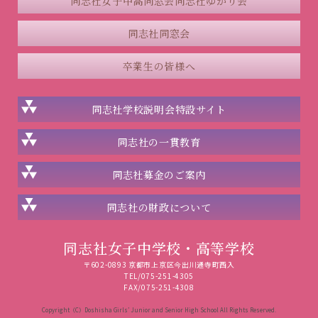
同志社女子中高同窓会
同志社ゆかり会
同志社同窓会
卒業生の皆様へ
同志社学校説明会
特設サイト
同志社の一貫教育
同志社
募金のご案内
同志社の
財政について
同志社女子中学校・高等学校
〒602-0893 京都市上京区今出川通寺町西入
TEL/075-251-4305
FAX/075-251-4308
Copyright（C）Doshisha Girls’ Junior and Senior High School All Rights Reserved.