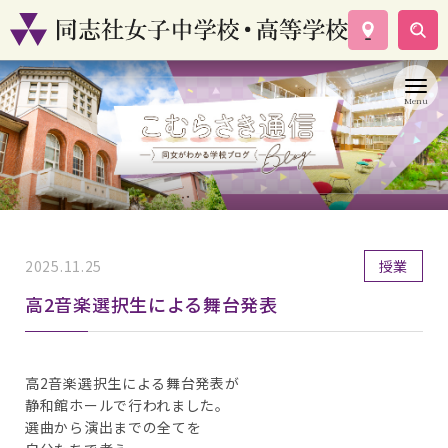
学校案内
コース紹介
学校生活
入試情報
資料請求
お問い合わせ
2025.11.25
授業
高2音楽選択生による舞台発表
高2音楽選択生による舞台発表が
静和館ホールで行われました。
選曲から演出までの全てを