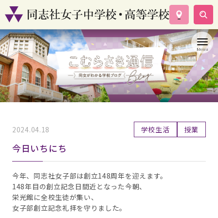
学校案内
コース紹介
学校生活
入試情報
資料請求
お問い合わせ
2024.04.18
学校生活
授業
今日いちにち
今年、同志社女子部は創立148周年を迎えます。
148年目の創立記念日間近となった今朝、
栄光館に全校生徒が集い、
女子部創立記念礼拝を守りました。