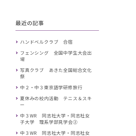
最近の記事
ハンドベルクラブ 合宿
フェンシング 全国中学生大会出
場
写真クラブ あきた全国総合文化
祭
中２・中３東京語学研修旅行
夏休みの校内活動 テニス＆スキ
ー
中３WR 同志社大学・同志社女
子大学 理系学部見学会②
中３WR 同志社大学・同志社女