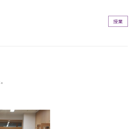
授業
た。