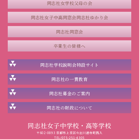
同志社女学校父母の会
同志社女子中高同窓会
同志社ゆかり会
同志社同窓会
卒業生の皆様へ
同志社学校説明会
特設サイト
同志社の一貫教育
同志社
募金のご案内
同志社の
財政について
同志社女子中学校・高等学校
〒602-0893 京都市上京区今出川通寺町西入
TEL/075-251-4305