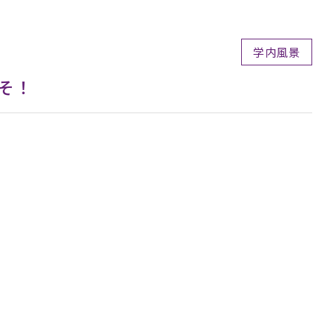
学内風景
そ！