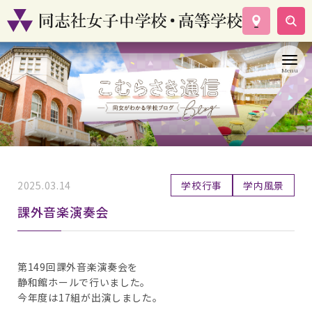
学校案内
コース紹介
学校生活
入試情報
資料請求
お問い合わせ
2025.03.14
学校行事
学内風景
課外音楽演奏会
第149回課外音楽演奏会を
静和館ホールで行いました。
今年度は17組が出演しました。