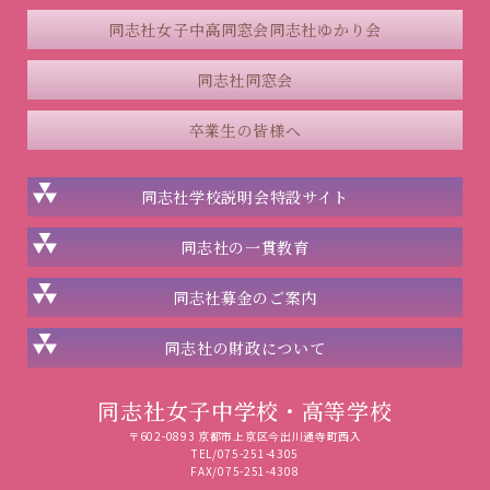
同志社女子中高同窓会
同志社ゆかり会
同志社同窓会
卒業生の皆様へ
同志社学校説明会
特設サイト
同志社の一貫教育
同志社
募金のご案内
同志社の
財政について
同志社女子中学校・高等学校
〒602-0893 京都市上京区今出川通寺町西入
TEL/075-251-4305
FAX/075-251-4308