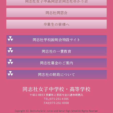
同志社女子中高同窓会
同志社ゆかり会
同志社同窓会
卒業生の皆様へ
同志社学校説明会
特設サイト
同志社の一貫教育
同志社
募金のご案内
同志社の
財政について
同志社女子中学校・高等学校
〒602-0893 京都市上京区今出川通寺町西入
TEL/075-251-4305
FAX/075-251-4308
Copyright（C）Doshisha Girls’ Junior and Senior High School All Rights Reserved.