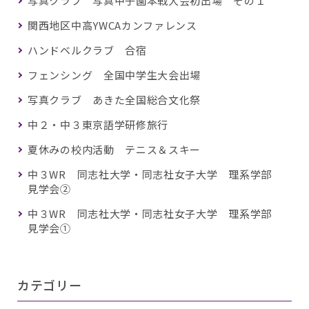
写真クラブ 写真甲子園本戦大会初出場 その１
関西地区中高YWCAカンファレンス
ハンドベルクラブ 合宿
フェンシング 全国中学生大会出場
写真クラブ あきた全国総合文化祭
中２・中３東京語学研修旅行
夏休みの校内活動 テニス＆スキー
中３WR 同志社大学・同志社女子大学 理系学部
見学会②
中３WR 同志社大学・同志社女子大学 理系学部
見学会①
カテゴリー