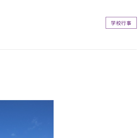
学校行事
。