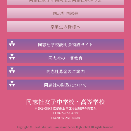
同志社同窓会
卒業生の皆様へ
同志社学校説明会
特設サイト
同志社の一貫教育
同志社
募金のご案内
同志社の
財政について
同志社女子中学校・高等学校
〒602-0893 京都市上京区今出川通寺町西入
TEL/075-251-4305
FAX/075-251-4308
Copyright（C）Doshisha Girls’ Junior and Senior High School All Rights Reserved.