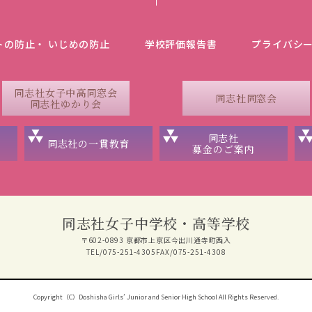
トの防止・ いじめの防止
学校評価報告書
プライバシ
同志社女子中高同窓会
同志社同窓会
同志社ゆかり会
同志社
同志社の一貫教育
募金のご案内
同志社女子中学校・高等学校
〒602-0893 京都市上京区今出川通寺町西入
TEL/075-251-4305
FAX/075-251-4308
Copyright（C）Doshisha Girls’ Junior and Senior High School All Rights Reserved.