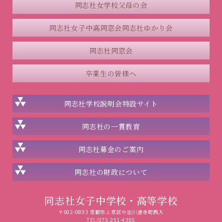
同志社女学校父母の会
同志社女子中高同窓会
同志社ゆかり会
同志社同窓会
卒業生の皆様へ
同志社学校説明会
特設サイト
同志社の一貫教育
同志社
募金のご案内
同志社の
財政について
同志社女子中学校・高等学校
〒602-0893 京都市上京区今出川通寺町西入
TEL/075-251-4305