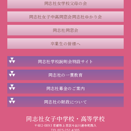
同志社女学校父母の会
同志社女子中高同窓会
同志社ゆかり会
同志社同窓会
卒業生の皆様へ
同志社学校説明会
特設サイト
同志社の一貫教育
同志社
募金のご案内
同志社の
財政について
同志社女子中学校・高等学校
〒602-0893 京都市上京区今出川通寺町西入
TEL/075-251-4305