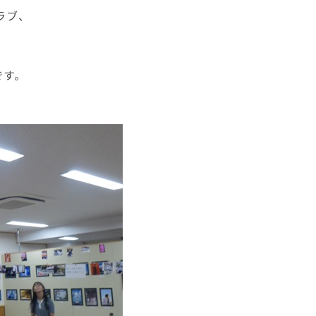
ラブ、
、
です。