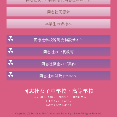
同志社同窓会
卒業生の皆様へ
同志社学校説明会
特設サイト
同志社の一貫教育
同志社
募金のご案内
同志社の
財政について
同志社女子中学校・高等学校
〒602-0893 京都市上京区今出川通寺町西入
TEL/075-251-4305
FAX/075-251-4308
Copyright（C）Doshisha Girls’ Junior and Senior High School All Rights Reserved.