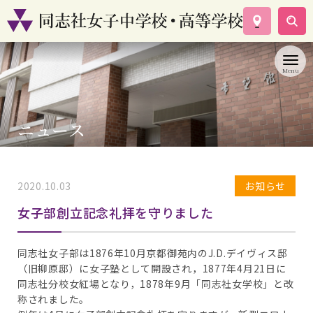
学校案内
コース紹介
学校生活
入試情報
ニュース
資料請求
お問い合わせ
2020.10.03
お知らせ
女子部創立記念礼拝を守りました
同志社女子部は1876年10月京都御苑内のJ.D.デイヴィス邸
（旧柳原邸）に女子塾として開設され，1877年4月21日に
同志社分校女紅場となり，1878年9月「同志社女学校」と改
称されました。