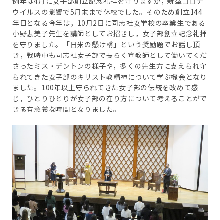
例年は4月に女子部創立記念礼拝を守りますが，新型コロナ
ウイルスの影響で5月末まで休校でした。そのため創立144
年目となる今年は，10月2日に同志社女学校の卒業生である
小野恵美子先生を講師としてお招きし，女子部創立記念礼拝
を守りました。「日米の懸け橋」という奨励題でお話し頂
き，戦時中も同志社女子部で長らく宣教師として働いてくだ
さったミス・デントンの様子や，多くの先生方に支えられ守
られてきた女子部のキリスト教精神について学ぶ機会となり
ました。100年以上守られてきた女子部の伝統を改めて感
じ，ひとりひとりが女子部の在り方について考えることがで
きる有意義な時間となりました。