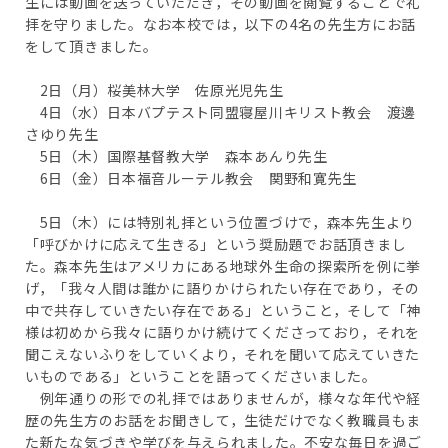
生には動画を送っていただき，その動画を閲覧することで礼
拝を守りました。なお本校では，以下の4名の先生方にお話
をして頂きました。
2日（月）桜美林大学 佐原光児先生
4日（水）日本バプテスト同盟寝屋川キリスト教会 渡邊
さゆり先生
5日（木）国際基督教大学 森本あんり先生
6日（金）日本福音ルーテル教会 関野和寛先生
5日（木）には特別礼拝という位置づけで，森本先生より
「呼びかけに応えて生きる」という奨励題でお話頂きまし
た。森本先生はアメリカにある地球外生命の探索所を例に挙
げ，「我々人間は誰かに語りかけられたい存在であり，その
中で共存していきたい存在である」ということ，そして「神
様は初めから我々に語りかけ続けてくださっており，それを
聞こえないふりをしていくより，それを聞いて応えていきた
いものである」ということを語ってくださいました。
例年通りの形での礼拝ではありませんが，様々な年代や経
歴の先生方のお話をお聞きして，生徒だけでなく教職員もま
た新たな気づきや学びを与えられました。不安な毎日を過ご