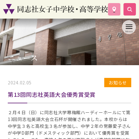
学校案内
コース紹介
学校生活
入試情報
ニュース
資料請求
お問い合わせ
2024.02.05
お知らせ
第13回同志社英語大会優秀賞受賞
２月４日（日）に同志社大学寒梅館ハーディーホールにて第
13回同志社英語大会立石杯が開催されました。本校からは
中学生３名と高校生３名が参加し、中学２年の常藤愛子さん
が中学D部門（ドメスティック部門）において優秀賞を受賞