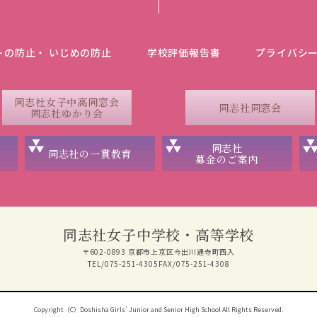
トの防止・ いじめの防止
学校評価報告書
プライバシ
同志社女子中高同窓会
同志社同窓会
同志社ゆかり会
同志社
同志社の一貫教育
募金のご案内
同志社女子中学校・高等学校
〒602-0893 京都市上京区今出川通寺町西入
TEL/075-251-4305
FAX/075-251-4308
Copyright（C）Doshisha Girls’ Junior and Senior High School All Rights Reserved.