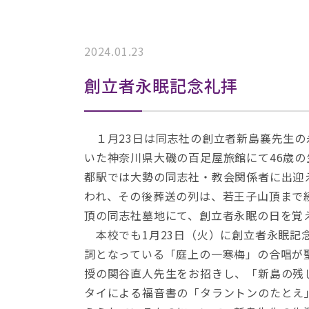
2024.01.23
創立者永眠記念礼拝
１月23日は同志社の創立者新島襄先生の永
いた神奈川県大磯の百足屋旅館にて46歳
都駅では大勢の同志社・教会関係者に出迎
われ、その後葬送の列は、若王子山頂まで続
頂の同志社墓地にて、創立者永眠の日を覚
本校でも1月23日（火）に創立者永眠記
詞となっている「庭上の一寒梅」の合唱が
授の関谷直人先生をお招きし、「新島の残
タイによる福音書の「タラントンのたとえ