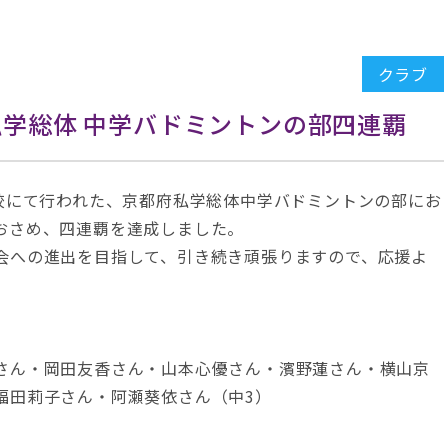
クラブ
私学総体 中学バドミントンの部四連覇
学校にて行われた、京都府私学総体中学バドミントンの部にお
おさめ、四連覇を達成しました。
会への進出を目指して、引き続き頑張りますので、応援よ
さん・岡田友香さん・山本心優さん・濱野蓮さん・横山京
福田莉子さん・阿瀬葵依さん（中3）