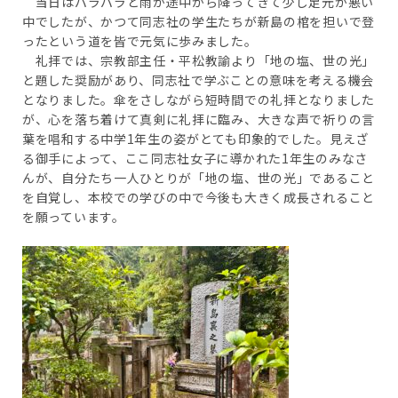
当日はパラパラと雨が途中から降ってきて少し足元が悪い
中でしたが、かつて同志社の学生たちが新島の棺を担いで登
ったという道を皆で元気に歩みました。
礼拝では、宗教部主任・平松教諭より「地の塩、世の光」
と題した奨励があり、同志社で学ぶことの意味を考える機会
となりました。傘をさしながら短時間での礼拝となりました
が、心を落ち着けて真剣に礼拝に臨み、大きな声で祈りの言
葉を唱和する中学1年生の姿がとても印象的でした。見えざ
る御手によって、ここ同志社女子に導かれた1年生のみなさ
んが、自分たち一人ひとりが「地の塩、世の光」であること
を自覚し、本校での学びの中で今後も大きく成長されること
を願っています。