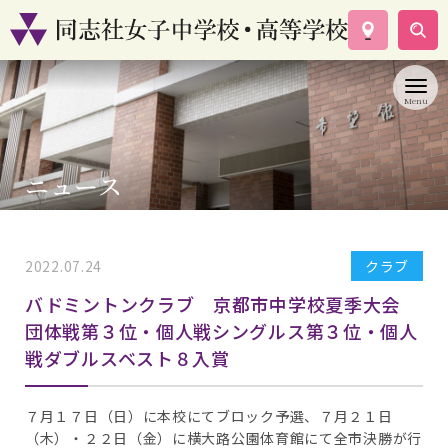
学校案内
コース紹介
学校生活
入試情報
ニュース
資料請求
お問い合わせ
2022.07.24
クラブ
バドミントンクラブ 京都市中学校夏季大会
団体戦第３位・個人戦シングルス第３位・個人
戦ダブルスベスト８入賞
７月１７日（日）に本校にてブロック予選、７月２１日
（木）・
２２日（金）に横大路公園体育館にて全市決勝が行