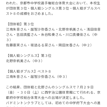
われた、
京都市中学校選手権総合体育大会において、本校生
が団体第３位・個人戦シングルス第３位・
個人戦ダブルスベ
スト８の成績をおさめました。
【団体戦】第３位
江南朱音さん・越智沙弥香さん・北野奈帆美さん・浅田佳音
さん・
吉田真藍さん・糸谷和奏さん・川口真優佳さん（中
３）
佐藤亜実さん・坂詰るる菜さん・岡田友香さん（中２）
【個人戦シングルス】第３位
北野奈帆美さん（中３）
【個人戦ダブルス】ベスト８
江南朱音さん・越智沙弥香さん（中３）
この結果、団体戦と北野さんのシングルスで７月２９日
（金）・
３０日（土）に西宇治公園体育館にて行われる、
京
都府中学校総合体育大会への出場が決定しました。
バドミントンクラブとしては、
初めての中学府下大会への進