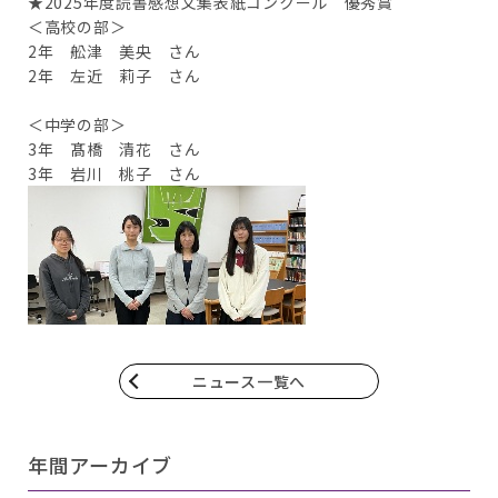
★2025年度読書感想文集表紙コンクール 優秀賞
＜高校の部＞
2年 舩津 美央 さん
2年 左近 莉子 さん
＜中学の部＞
3年 髙橋 清花 さん
3年 岩川 桃子 さん
ニュース一覧へ
年間アーカイブ