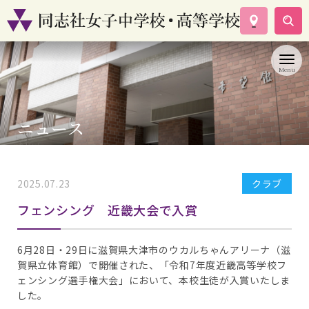
学校案内
コース紹介
学校生活
入試情報
ニュース
資料請求
お問い合わせ
2025.07.23
クラブ
フェンシング 近畿大会で入賞
6月28日・29日に滋賀県大津市のウカルちゃんアリーナ（滋
賀県立体育館）で開催された、「令和7年度近畿高等学校フ
ェンシング選手権大会」において、本校生徒が入賞いたしま
した。