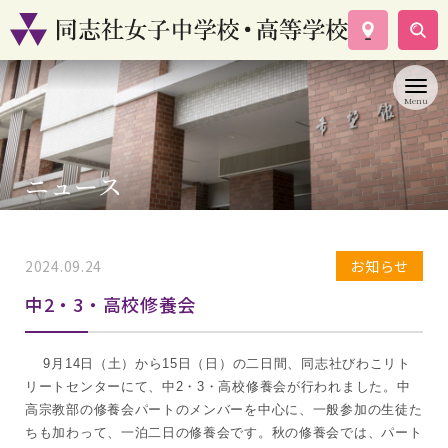
学校案内
コース紹介
学校生活
入試情報
ニュース
資料請求
お問い合わせ
2024.09.24
お知らせ
中2・3・高校修養会
9月14日（土）から15日（日）の二日間、同志社びわこリト
リートセンターにて、中2・3・高校修養会が行われました。中
高宗教部の修養会パートのメンバーを中心に、一般参加の生徒た
ちも加わって、一泊二日の修養会です。秋の修養会では、パート