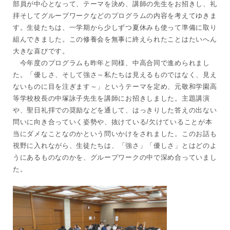
部員が中心となって、テーマを決め、講師の先生をお招きし、礼
拝そしてグループワークなどのプログラムの内容を考えてゆきま
す。生徒たちは、一学期から少しずつ夏休みも使って準備に取り
組んできました。この修養会を無事に終えられたことはたいへん
大きな喜びです。
今年度のプログラムも昨年と同様、中高合同で進められまし
た。「優しさ、そして強さ～私たちは見えるものではなく、見え
ないものに目を注ぎます～」というテーマを定め、元敬和学園高
等学校校長の中塚詠子先生を講師にお招きしました。主題講演
や、聖日礼拝での奨励などを通して、はっきりした答えの出ない
問いに向き合っていく姿勢や、抜けている/欠けていることが本
当にダメなことなのかという問いかけをされました。このお話も
視野に入れながら、生徒たち
は、「強さ」「優しさ」とはどのよ
うにあるものなのかを、グループワークの中で深め合っていまし
た。