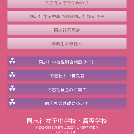
同志社女学校父母の会
同志社女子中高同窓会
同志社ゆかり会
同志社同窓会
卒業生の皆様へ
同志社学校説明会
特設サイト
同志社の一貫教育
同志社
募金のご案内
同志社の
財政について
同志社女子中学校・高等学校
〒602-0893 京都市上京区今出川通寺町西入
TEL/075-251-4305