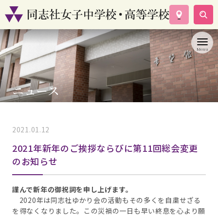
学校案内
コース紹介
学校生活
入試情報
ニュース
資料請求
お問い合わせ
2021.01.12
ゆかり会
2021年新年のご挨拶ならびに第11回総会変更
のお知らせ
謹んで新年の御祝詞を申し上げます。
2020年は同志社ゆかり会の活動もその多くを自粛せざる
を得なくなりました。この災禍の一日も早い終息を心より願