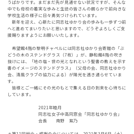
うばかりです。まだまだ先が見通せない状況ですが、そんな
中でも母校の着実な歩みと生徒の皆さんの朗らかで前向きな
学校生活の様子に日々勇気づけられています。
新年を迎え、心新たに同志社ゆかり会の歩みも一歩ずつ前
へと進めてまいりたいと思いますので、どうぞよろしくご支
援賜りますようにお願いいたします。
希望館4階の黎明チャペルには同志社ゆかり会寄贈の「ぶ
どうの木のステンドグラス（7枚）」が、静和館4階の吹き
抜けには、「地の塩・世の光となれという聖書の教えを示す
書のイメージのステンドグラス」（父母の会、同志社ゆかり
会、清風クラブの協力による）が陽光を透き通らせていま
す。
皆様とご一緒にその光のもとで集える日の到来を心待ちに
しています。
2021年睦月
同志社女子中高同窓会「同志社ゆかり会」
会長 南野 紫乃
＊第11回総会・感謝の会については、2021年3月6日（土）