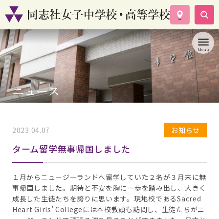
学校案内
コース紹介
学校生活
入試情報
ニュース
資料請求
お問い合わせ
2023.04.07
お知らせ
ターム留学無事帰国しました
１月からニュージーランドへ留学していた２名が３月末に無
事帰国しました。期待と不安を胸に一歩を踏み出し、大きく
成長した生徒たちを誇りに思います。現地校であるSacred
Heart Girls’ Collegeには本校教頭も訪問し、生徒たちがニ