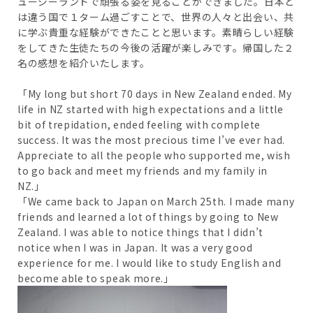
ュージーランドで頑張る姿を見ることができました。日本と
は違う国で１ターム過ごすことで、世界の人々と出会い、共
に学ぶ貴重な経験ができたことと思います。素晴らしい経験
をしてきた生徒たちの今後の活躍が楽しみです。帰国した２
名の感想を紹介いたします。
「My long but short 70 days in New Zealand ended. My
life in NZ started with high expectations and a little
bit of trepidation, ended feeling with complete
success. It was the most precious time I’ve ever had.
Appreciate to all the people who supported me, wish
to go back and meet my friends and my family in
NZ.」
「We came back to Japan on March 25th. I made many
friends and learned a lot of things by going to New
Zealand. I was able to notice things that I didn’t
notice when I was in Japan. It was a very good
experience for me. I would like to study English and
become able to speak more.」