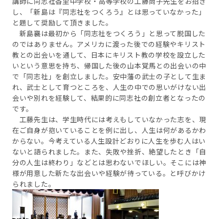
講師に同志社香里中学校・高等学校の工藤尚子先生をお招き
し、「新島は『同志社をつくろう』とは思っていなかった」
と題して奨励して頂きました。
新島襄は最初から「同志社をつくろう」と思って脱国した
のではありません。アメリカに渡った後での経験やキリスト
教との出会いを通して、日本にキリスト教の学校を設立した
いという意思を持ち、帰国した後の山本覚馬との出会いの中
で「同志社」を創立しました。安中藩の武士の子として生ま
れ、武士として育つところを、人生の中での思いがけない出
会いや別れを経験して、結果的に同志社の創立者となったの
です。
工藤先生は、学生時代には考えもしていなかった志を、現
在ご自身が抱いていることを例に出し、人生は何があるかわ
からない。今考えている人生設計どおりに人生を歩む人はい
ないと語られました。また、失敗や挫折、絶望したとき「自
分の人生は終わり」などとは思わないでほしい。そこには神
様が用意した新たな出会いや経験が待っている。と呼びかけ
られました。