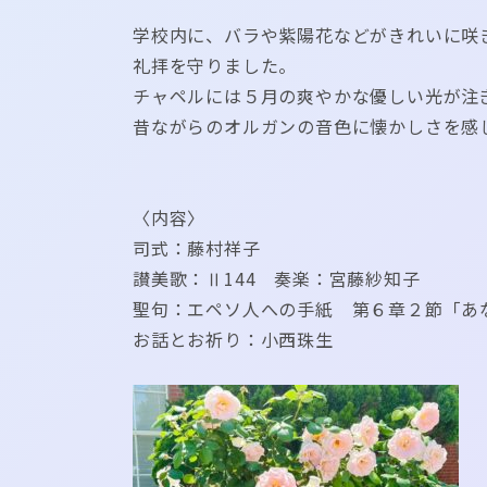
学校内に、バラや紫陽花などがきれいに咲
礼拝を守りました。
チャペルには５月の爽やかな優しい光が注
昔ながらのオルガンの音色に懐かしさを感
〈内容〉
司式：藤村祥子
讃美歌：Ⅱ144 奏楽：宮藤紗知子
聖句：エペソ人への手紙 第６章２節「あ
お話とお祈り：小西珠生