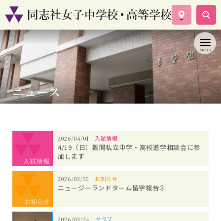
学校案内
コース紹介
学校生活
入試情報
ニュース
資料請求
お問い合わせ
2026/04/01
入試情報
4/19（日）難関私立中学・高校進学相談会に参
加します
2026/03/30
お知らせ
ニュージーランドターム留学報告３
2026/03/24
クラブ