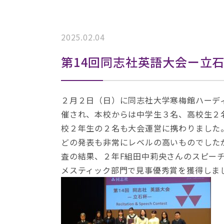
2025.02.04
第14回同志社英語大会ー立
２月２日（日）に同志社大学寒梅館ハーデ
催され、本校からは中学生３名、高校生２
校２年生の２名も大会運営に携わりました
どの発表も非常にレベルの高いものでした
査の結果、２年F組田中莉央さんのスピーチ”Love Y
メスティック部門で見事優秀賞を獲得しま