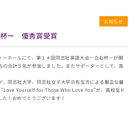
お知らせ
石杯ー 優秀賞受賞
ィーホールにて、第１４回同志社英語大会－立石杯－が開
名の合計５名が参加しました。またサポーターとして、高
。
が、同志社大学、同志社女子大学の先生方による厳正な審
ourself for Those Who Love You”が、高校生ド
した！おめでとうございます！