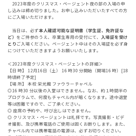
2023年度のクリスマス・ページェント夜の部の入場の申
し込みは締め切りました。お申し込みいただいたすべての方
にご入場いただけます。
当日は、必ず
本人確認可能な証明書（学生証、免許証な
ど）
をご持参のうえ、卒業生専用の受付にて、
入場証を受け
とり
ご入場ください。ページェント中はその入場証を必ず身
につけていただきますようお願いいたします。
＜2023年度クリスマス・ページェントの詳細＞
【日 時】 12月16日（土） 16 時30 分開始（開場16 時）[18
時頃終了予定]
【場 所】 本校 栄光館 ファウラーチャペル
◎16 時30 分以後の入堂はできません。なお、約１時間半の
プログラムで、何度もチャペル内が暗くなります。途中退堂
等は困難ですので、ご了承ください。
◎ 座席の予約や、呼び出しはできません。
◎ クリスマス・ページェントは礼拝です。写真撮影・ビデ
オ撮影、及び携帯電話のご使用は固くお断りします。また、
チャペル内では携帯電話の電源は、必ずお切りください。