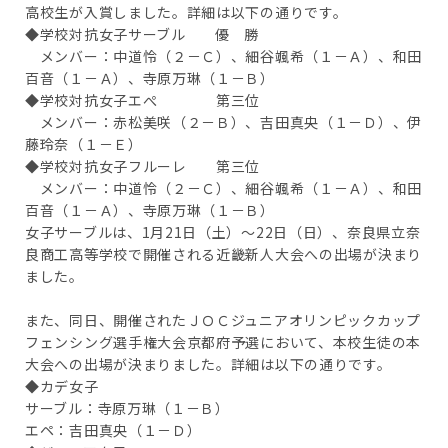
高校生が入賞しました。詳細は以下の通りです。
◆学校対抗女子サーブル 優 勝
メンバー：中道怜（２－Ｃ）、細谷颯希（１－Ａ）、和田
百音（１－Ａ）、寺原万琳（１－Ｂ）
◆学校対抗女子エぺ 第三位
メンバー：赤松美咲（２－Ｂ）、吉田真央（１－Ｄ）、伊
藤玲奈（１－Ｅ）
◆学校対抗女子フルーレ 第三位
メンバー：中道怜（２－Ｃ）、細谷颯希（１－Ａ）、和田
百音（１－Ａ）、寺原万琳（１－Ｂ）
女子サーブルは、1月21日（土）～22日（日）、奈良県立奈
良商工高等学校で開催される近畿新人大会への出場が決まり
ました。
また、同日、開催されたＪＯＣジュニアオリンピックカップ
フェンシング選手権大会京都府予選において、本校生徒の本
大会への出場が決まりました。詳細は以下の通りです。
◆カデ女子
サーブル：寺原万琳（１－Ｂ）
エペ：吉田真央（１－Ｄ）