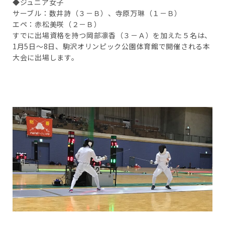
◆ジュニア女子
サーブル：数井詩（３－Ｂ）、寺原万琳（１－Ｂ）
エペ：赤松美咲（２－Ｂ）
すでに出場資格を持つ岡部凛香（３－Ａ）を加えた５名は、
1月5日～8日、駒沢オリンピック公園体育館で開催される本
大会に出場します。