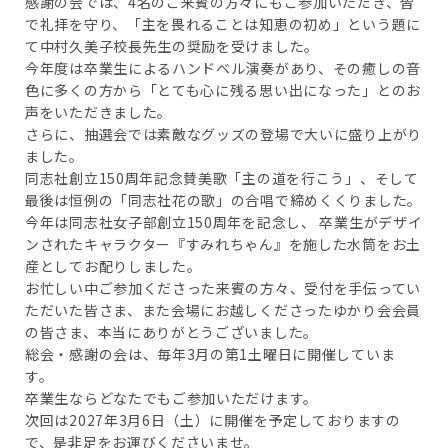
感謝の会では、4名のご来賓の方々にもご参加いただき、皆
で礼拝を守り、「主を畏れることは知恵の初め」という題に
て中村久美子校長先生の奨励を受けました。
今年度は卒業生によるハンドベル演奏があり、その癒しの音
色に多くの方から「とても心に残る思い出になった」とのお
声をいただきました。
さらに、抽選会では素敵なグッズの登場で大いに盛り上がり
ました。
同志社創立150周年記念賛美歌「主の道を行こう」、そして
最後は恒例の「同志社花の歌」の合唱で締めくくりました。
今年は同志社女子部創立150周年を記念し、 卒業生がデザイ
ンされたキャラクター『すみれちゃん』を施した水筒をお土
産としてお配りしました。
お忙しい中ご参加くださった来賓の方々、受付を手伝ってい
ただいた皆さま、また会場にお越しくださったゆかり会会員
の皆さま、本当にありがとうございました。
総会・感謝の会は、毎年3月の第1土曜日に開催していま
す。
卒業生ならどなたでもご参加いただけます。
次回は2027年3月6日（土）に開催を予定しておりますの
で、是非足をお運びくださいませ。