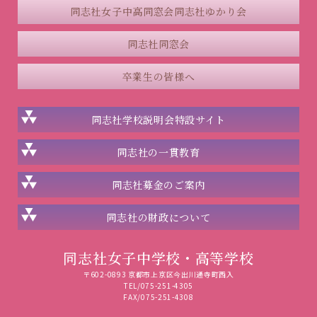
同志社女子中高同窓会
同志社ゆかり会
同志社同窓会
卒業生の皆様へ
同志社学校説明会
特設サイト
同志社の一貫教育
同志社
募金のご案内
同志社の
財政について
同志社女子中学校・高等学校
〒602-0893 京都市上京区今出川通寺町西入
TEL/075-251-4305
FAX/075-251-4308