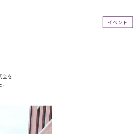
イベント
明会を
た。