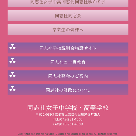
同志社女子中高同窓会
同志社ゆかり会
同志社同窓会
卒業生の皆様へ
同志社学校説明会
特設サイト
同志社の一貫教育
同志社
募金のご案内
同志社の
財政について
同志社女子中学校・高等学校
〒602-0893 京都市上京区今出川通寺町西入
TEL/075-251-4305
FAX/075-251-4308
Copyright（C）Doshisha Girls’ Junior and Senior High School All Rights Reserved.