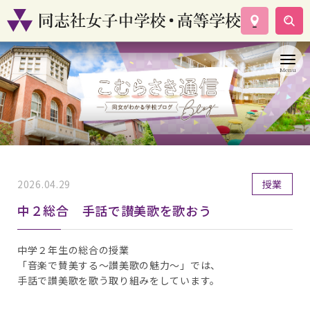
学校案内
コース紹介
学校生活
入試情報
資料請求
お問い合わせ
2026.04.29
授業
中２総合 手話で讃美歌を歌おう
中学２年生の総合の授業
「音楽で賛美する～讃美歌の魅力～」では、
手話で讃美歌を歌う取り組みをしています。