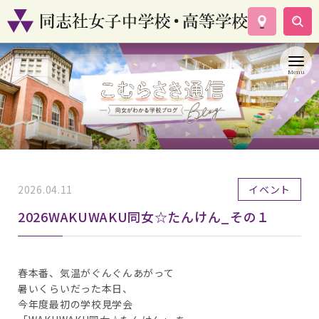
学校案内
コース紹介
学校生活
入試情報
資料請求
お問い合わせ
2026.04.11
イベント
2026WAKUWAKU同女☆たんけん_その１
春本番、気温がぐんぐんあがって
暑いくらいだった本日、
今年度最初の学校見学会